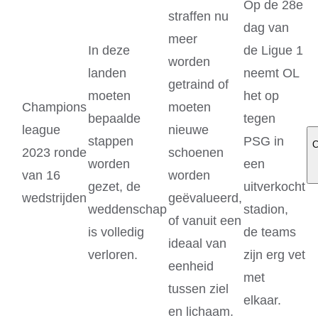
Op de 28e
straffen nu
dag van
meer
In deze
de Ligue 1
worden
landen
neemt OL
getraind of
moeten
het op
Champions
moeten
bepaalde
tegen
league
nieuwe
stappen
PSG in
C
2023 ronde
schoenen
worden
een
van 16
worden
gezet, de
uitverkocht
wedstrijden
geëvalueerd,
weddenschap
stadion,
of vanuit een
is volledig
de teams
ideaal van
verloren.
zijn erg vet
eenheid
met
tussen ziel
elkaar.
en lichaam.