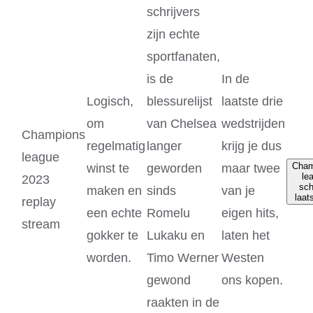
schrijvers
zijn echte
sportfanaten,
is de
In de
Logisch,
blessurelijst
laatste drie
om
van Chelsea
wedstrijden
Champions
regelmatig
langer
krijg je dus
league
Cham
winst te
geworden
maar twee
le
2023
sc
maken en
sinds
van je
laat
replay
een echte
Romelu
eigen hits,
stream
gokker te
Lukaku en
laten het
worden.
Timo Werner
Westen
gewond
ons kopen.
raakten in de