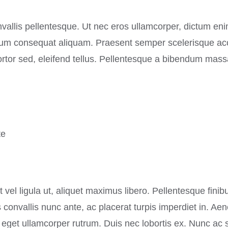
onvallis pellentesque. Ut nec eros ullamcorper, dictum eni
psum consequat aliquam. Praesent semper scelerisque ac
tortor sed, eleifend tellus. Pellentesque a bibendum mass
te
vel ligula ut, aliquet maximus libero. Pellentesque finibu
 convallis nunc ante, ac placerat turpis imperdiet in. Ae
 eget ullamcorper rutrum. Duis nec lobortis ex. Nunc ac 