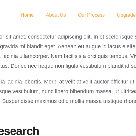
Home
About Us
Our Process
Upgrade
 sit amet, consectetur adipiscing elit. In et scelerisqu
gravida mi blandit eget. Aenean eu augue id lacus eleife
 lacinia ullamcorper. Nam facilisis a orci quis tempus. V
us. Donec nec neque non ligula vestibulum blandit id se
a lacinia lobortis. Morbi at velit at velit auctor efficitur u
lerisque vestibulum, nunc libero bibendum massa, ut ultrice
lor. Suspendisse maximus odio mollis massa tristique rhon
esearch