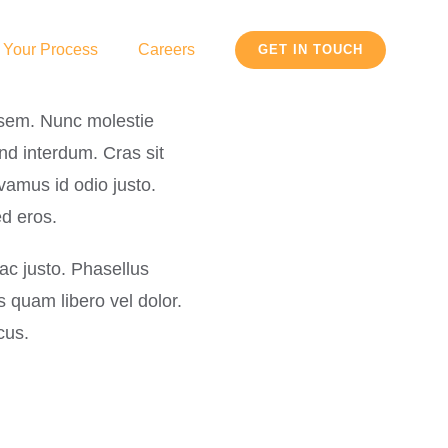
 Your Process
Careers
GET IN TOUCH
e sem. Nunc molestie
nd interdum. Cras sit
ivamus id odio justo.
d eros.
t ac justo. Phasellus
s quam libero vel dolor.
cus.