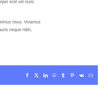
orper erat vel nunc
aximus risus. Vivamus
auris neque nibh,
Facebook
X
LinkedIn
WhatsApp
Tumblr
Pinterest
Vk
Email