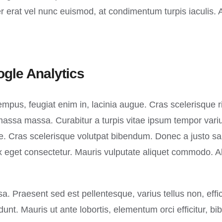
 erat vel nunc euismod, at condimentum turpis iaculis. 
gle Analytics
mpus, feugiat enim in, lacinia augue. Cras scelerisque ri
massa massa. Curabitur a turpis vitae ipsum tempor variu
ere. Cras scelerisque volutpat bibendum. Donec a justo s
 eget consectetur. Mauris vulputate aliquet commodo. Al
. Praesent sed est pellentesque, varius tellus non, effici
idunt. Mauris ut ante lobortis, elementum orci efficitur, b