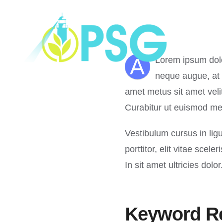
Skip
to
content
A
Lorem ipsum dolor
neque augue, at 
amet metus sit amet velit
Curabitur ut euismod met
Vestibulum cursus in ligul
porttitor, elit vitae sce
In sit amet ultricies do
Keyword R